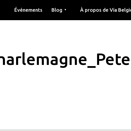
Événements
Blog
À propos de Via Belgi
▼
née
Article
Éducation
Recette
Amis
À propos de via belgica
Recherche
Éducation
Amis
Le guide
harlemagne_Pete