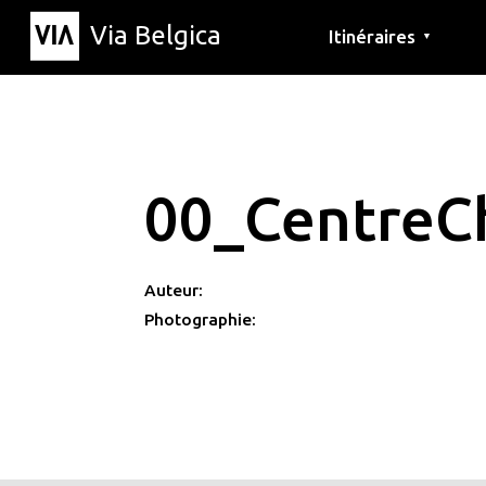
Via Belgica
Itinéraires
▼
Parcours d'écoute
Itinéraires de randon
Itinéraires cyclables
00_CentreC
Auteur:
Photographie: