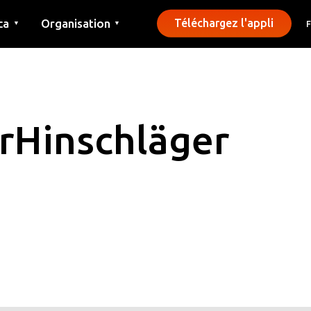
ca
Organisation
Téléchargez l'appli
▼
▼
Contact
Presse
Communes
rHinschläger