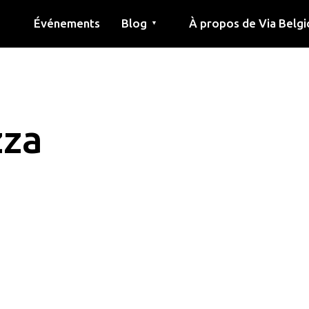
Événements
Blog
À propos de Via Belgi
▼
née
Article
Éducation
Recette
Amis
À propos de via belgica
Recherche
Éducation
Amis
Le guide
zza