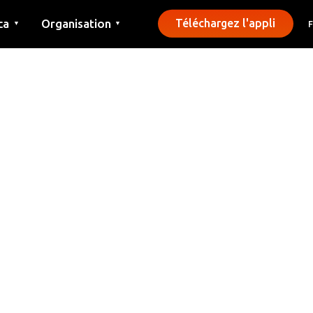
ca
Organisation
Téléchargez l'appli
▼
▼
Contact
Presse
Communes