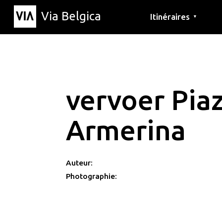
Via Belgica
Itinéraires
▼
Parcours d'écoute
Itinéraires de randon
Itinéraires cyclables
vervoer Pia
Armerina
Auteur:
Photographie: