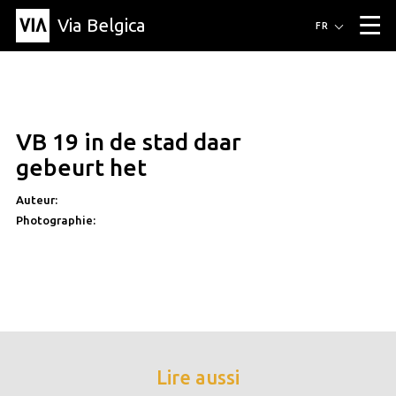
Via Belgica
Itinéraires
FR
▼
Itinéraires de randonnée
Itinéraires cyclables
Parcours d'écoute
Événements
Blog
▼
VB 19 in de stad daar
Éducation
Recette
Article
Amis
À propos de Via Belgica
▼
gebeurt het
À propos de via belgica
Recherche
Éducation
Le guide
Amis
Organisation
▼
Auteur:
Photographie:
Communes
Contact
Presse
Lire aussi