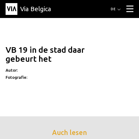
Via Belgica
Routen
DE
▼
Fahrradrouten
Wanderwege
Hörrouten
Veranstaltungen
Blog
▼
VB 19 in de stad daar
Freunde
Bildung
Rezept
Artikel
Über Via Belgica
▼
gebeurt het
Über Via Belgica
Der Reiseführer
Ausbildung
Forschung
Freunde
Organisation
▼
Autor:
Fotografie:
Gemeinden
Kontakt
Presse
Auch lesen