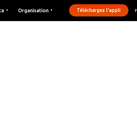
ca
Organisation
Téléchargez l'appli
▼
▼
Contact
Presse
Communes