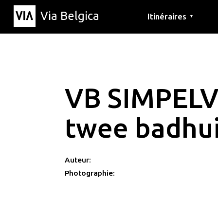
Via Belgica
Itinéraires
▼
Parcours d'écoute
Itinéraires de randon
Itinéraires cyclables
VB SIMPELV
twee badhu
Auteur:
Photographie: