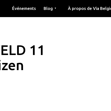
Événements
Blog
À propos de Via Belgi
▼
née
Article
Éducation
Recette
Amis
À propos de via belgica
Recherche
Éducation
Amis
Le guide
ELD 11
izen