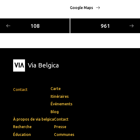
Google Maps
108
961
Via Belgica
Carte
Contact
Itinéraires
Événements
Blog
À propos de via belgica
Contact
Recherche
Presse
Éducation
Communes