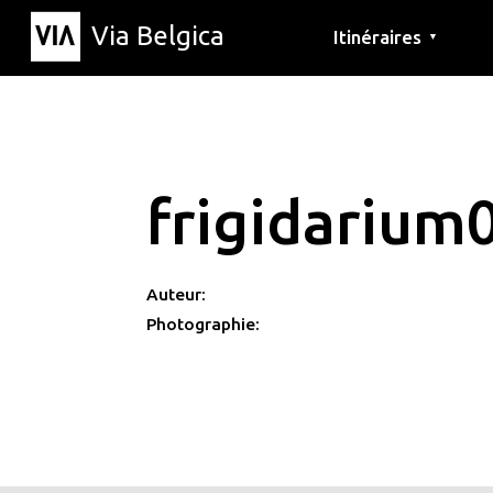
Via Belgica
Itinéraires
▼
Parcours d'écoute
Itinéraires de randon
Itinéraires cyclables
frigidarium
Auteur:
Photographie: