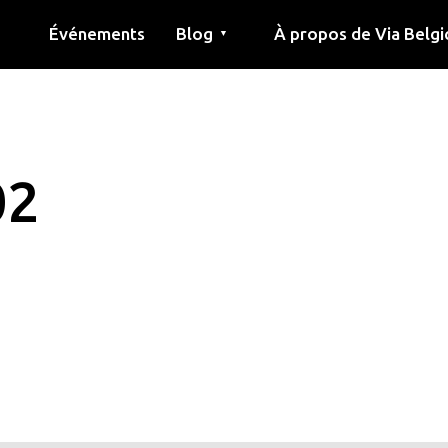
Événements
Blog
À propos de Via Belgi
▼
née
Article
Éducation
Recette
Amis
À propos de via belgica
Recherche
Éducation
Amis
Le guide
02