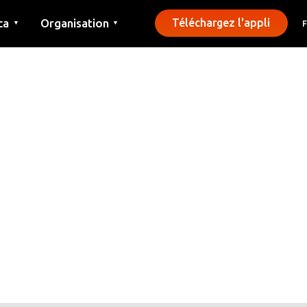
ca
Organisation
Téléchargez l'appli
▼
▼
Contact
Presse
Communes