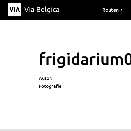
Via Belgica
Routen
▼
Hörrouten
Wanderwege
Fahrradrouten
frigidarium
Autor:
Fotografie: