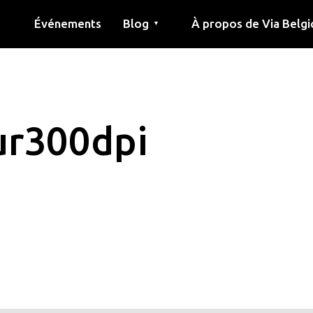
Événements
Blog
À propos de Via Belgi
▼
née
Article
Éducation
Recette
Amis
À propos de via belgica
Recherche
Éducation
Amis
Le guide
eur300dpi