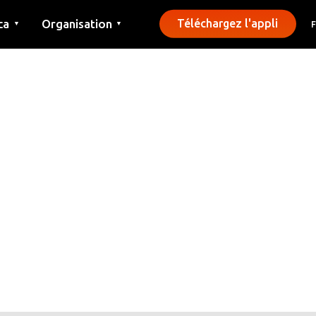
ca
Organisation
Téléchargez l'appli
▼
▼
Contact
Presse
Communes