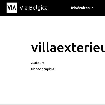
Via Belgica
Itinéraires
▼
Parcours d'écoute
Itinéraires de randon
Itinéraires cyclables
villaexteri
Auteur:
Photographie: