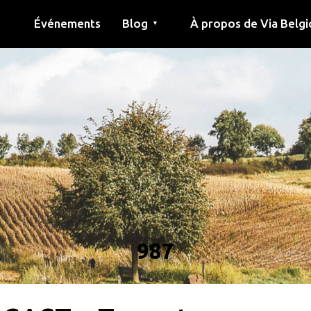
Événements
Blog
À propos de Via Belgi
▼
née
Article
Éducation
Recette
Amis
À propos de via belgica
Recherche
Éducation
Amis
Le guide
987