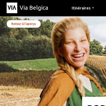
Via Belgica
Itinéraires
▼
Parcours d'écoute
Itinéraires de randon
Itinéraires cyclables
Retour à l’aperçu