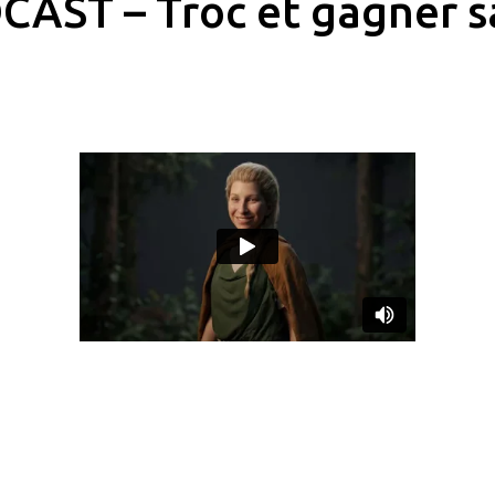
AST – Troc et gagner s