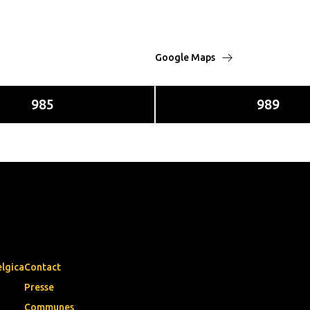
Google Maps
985
989
elgica
Contact
Presse
Communes