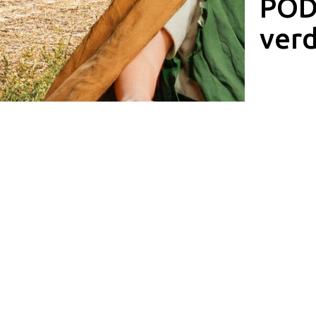
POD
ver