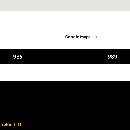
Google Maps
985
989
gica
Kontakt