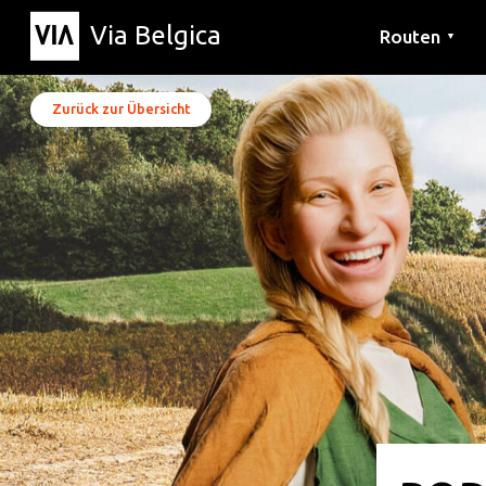
Via Belgica
Routen
▼
Hörrouten
Wanderwege
Fahrradrouten
Zurück zur Übersicht