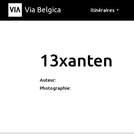
Via Belgica
Itinéraires
▼
Parcours d'écoute
Itinéraires de randon
Itinéraires cyclables
13xanten
Auteur:
Photographie: