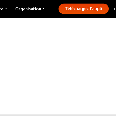
ca
Organisation
Téléchargez l'appli
▼
▼
Contact
Presse
Communes