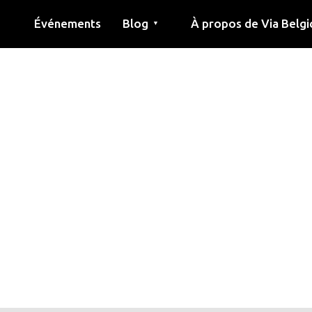
Événements
Blog
À propos de Via Belgi
▼
née
Article
Éducation
Recette
Amis
À propos de via belgica
Recherche
Éducation
Amis
Le guide