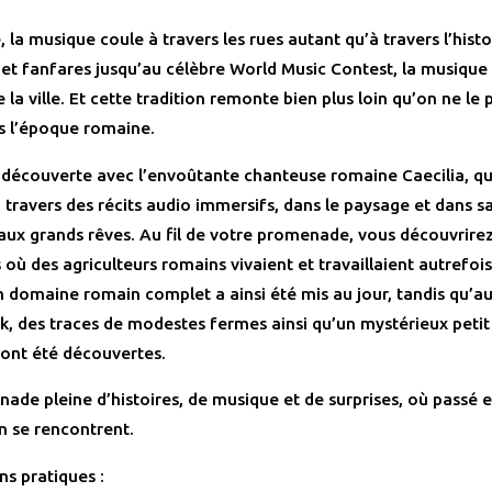
e
, la musique coule à travers les rues autant qu’à travers l’histo
et fanfares jusqu’au célèbre
World Music Contest
, la musique 
 la ville. Et cette tradition remonte bien plus loin qu’on ne l
s l’époque romaine.
a découverte avec l’envoûtante chanteuse romaine Caecilia, qu
ravers des récits audio immersifs, dans le paysage et dans sa 
aux grands rêves. Au fil de votre promenade, vous découvrirez
s où des agriculteurs romains vivaient et travaillaient autrefois
n domaine romain complet a ainsi été mis au jour, tandis qu’a
k, des traces de modestes fermes ainsi qu’un mystérieux petit
 ont été découvertes.
ade pleine d’histoires, de musique et de surprises, où passé e
n se rencontrent.
ns pratiques :