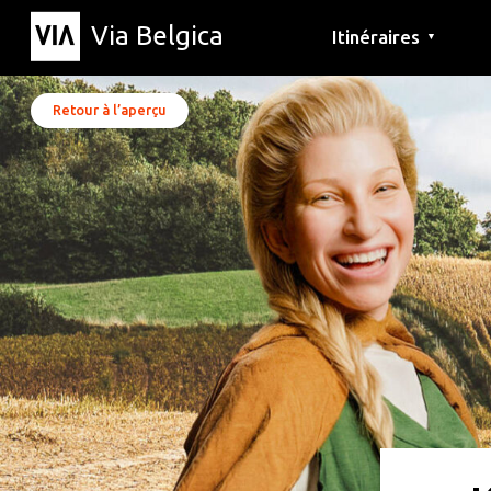
Via Belgica
Itinéraires
▼
Parcours d'écoute
Itinéraires de randon
Itinéraires cyclables
Retour à l’aperçu