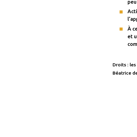
peu
Acti
l’ap
À ce
et 
com
Droits : l
Béatrice de