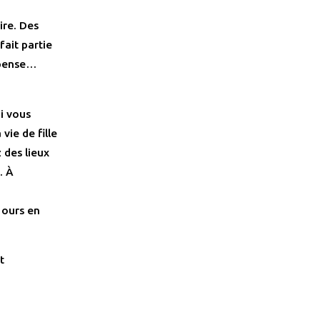
ire. Des
fait partie
e pense…
i vous
vie de fille
 des lieux
. À
u
 ours en
t