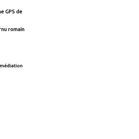
ème GPS de
ornu romain
 médiation