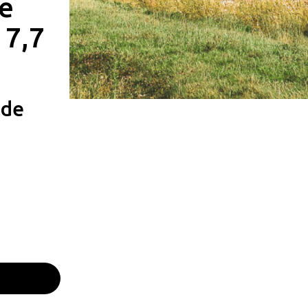
e
 7,7
ade