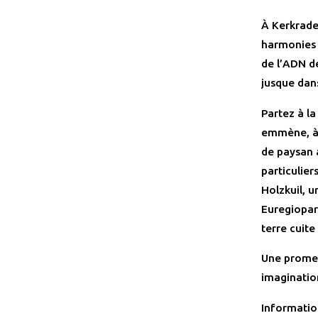
À
Kerkrad
harmonies 
de l’ADN de
jusque dan
Partez à l
emmène, à t
de paysan 
particulier
Holzkuil, u
Euregiopar
terre cuite
Une promen
imaginatio
Informatio