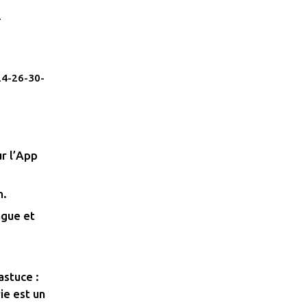
-
24-26-30-
r l’App
n.
ngue et
stuce :
ie est un