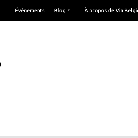
Événements
Blog
À propos de Via Belgi
▼
née
Article
Éducation
Recette
Amis
À propos de via belgica
Recherche
Éducation
Amis
Le guide
6