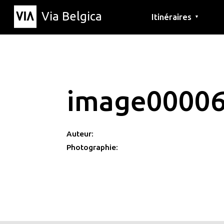
Via Belgica
Itinéraires
▼
Parcours d'écoute
Itinéraires de randon
Itinéraires cyclables
image0000
Auteur:
Photographie: