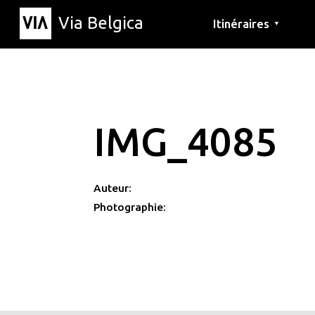
Via Belgica
Itinéraires
▼
Parcours d'écoute
Itinéraires de randon
Itinéraires cyclables
IMG_4085
Auteur:
Photographie: