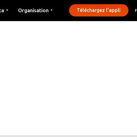
ca
Organisation
Téléchargez l'appli
▼
▼
Contact
Presse
Communes