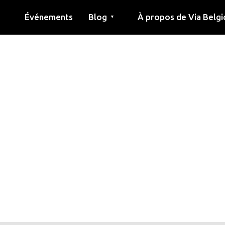
Événements
Blog
À propos de Via Belgi
▼
née
Article
Éducation
Recette
Amis
À propos de via belgica
Recherche
Éducation
Amis
Le guide