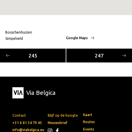
Bosschenhuizen
Google Maps
Simpelveld
245
247
Via Belgica
Kaart
Contact
Blijf op de hoogte
Routes
+31 6 81 34 79 45
Nieuwsbrief
Events
info@viabelgica.eu