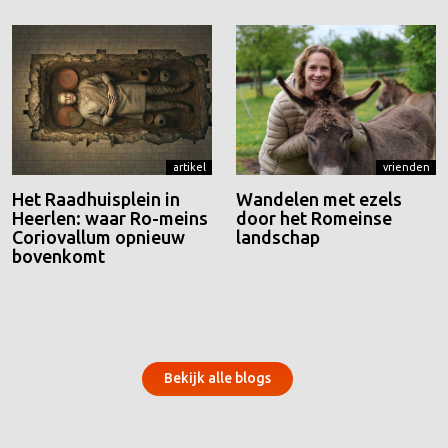
artikel
vrienden
Het Raadhuisplein in
Wandelen met ezels
Heerlen: waar Ro-meins
door het Romeinse
Coriovallum opnieuw
landschap
bovenkomt
Bekijk alle blogs