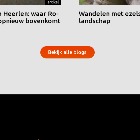
artikel
n Heerlen: waar Ro-
Wandelen met ezels
 opnieuw bovenkomt
landschap
Bekijk alle blogs