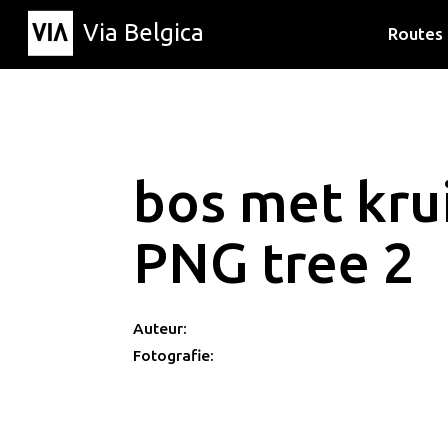
Via Belgica
Routes
Luisterr
Wandelr
Fietsrou
bos met kru
PNG tree 2
Auteur:
Fotografie: