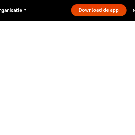
rganisatie
Download de app
▼
ntact
rs
emeentes