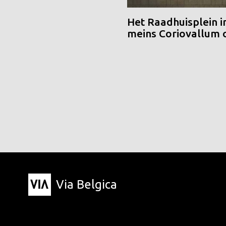
Het Raadhuisplein i
meins Coriovallum
Via Belgica