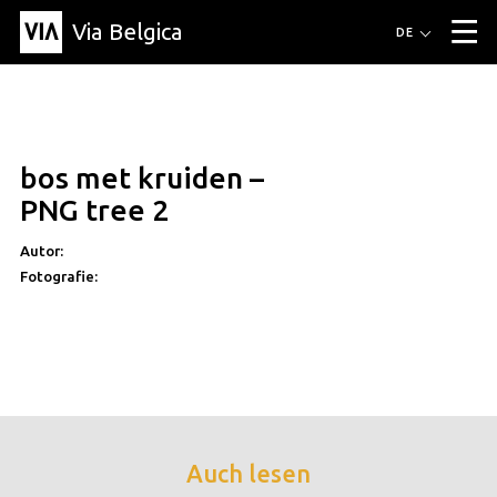
Via Belgica
Routen
DE
▼
Fahrradrouten
Wanderwege
Hörrouten
Veranstaltungen
Blog
▼
bos met kruiden –
Freunde
Bildung
Rezept
Artikel
Über Via Belgica
▼
PNG tree 2
Über Via Belgica
Der Reiseführer
Ausbildung
Forschung
Freunde
Organisation
▼
Autor:
Fotografie:
Gemeinden
Kontakt
Presse
Auch lesen