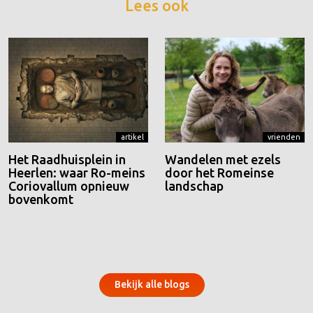
Lees ook
artikel
vrienden
Het Raadhuisplein in
Wandelen met ezels
Heerlen: waar Ro-meins
door het Romeinse
Coriovallum opnieuw
landschap
bovenkomt
Bekijk alle blogs