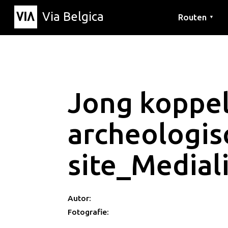
Via Belgica
Routen
▼
Hörrouten
Wanderwege
Fahrradrouten
Jong koppe
archeologis
site_Medial
Autor:
Fotografie: