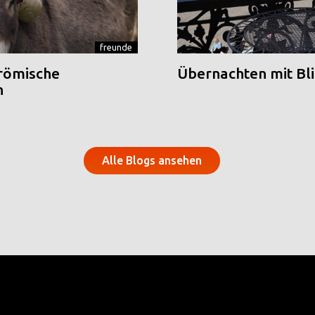
freunde
 römische
Übernachten mit Blic
n
Alle Blogs ansehen