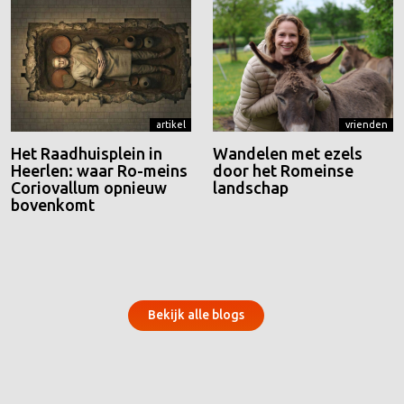
artikel
vrienden
Het Raadhuisplein in
Wandelen met ezels
Heerlen: waar Ro-meins
door het Romeinse
Coriovallum opnieuw
landschap
bovenkomt
Bekijk alle blogs