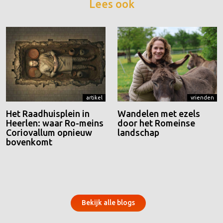
Lees ook
artikel
vrienden
Het Raadhuisplein in
Wandelen met ezels
Heerlen: waar Ro-meins
door het Romeinse
Coriovallum opnieuw
landschap
bovenkomt
Bekijk alle blogs