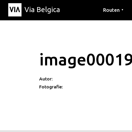
Via Belgica
Routen
▼
Hörrouten
Wanderwege
Fahrradrouten
image0001
Autor:
Fotografie: