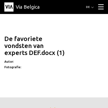
Via Belgica
Routen
DE
▼
Fahrradrouten
Wanderwege
Hörrouten
Veranstaltungen
Blog
▼
De favoriete
Freunde
Bildung
Rezept
Artikel
Über Via Belgica
▼
vondsten van
Über Via Belgica
Der Reiseführer
Ausbildung
Forschung
Freunde
experts DEF.docx (1)
Organisation
▼
Autor:
Gemeinden
Kontakt
Presse
Fotografie: