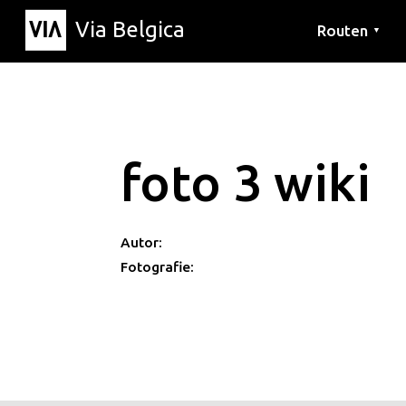
Via Belgica
Routen
▼
Hörrouten
Wanderwege
Fahrradrouten
foto 3 wiki
Autor:
Fotografie: