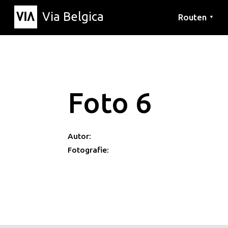
Via Belgica
Routen
▼
Hörrouten
Wanderwege
Fahrradrouten
Foto 6
Autor:
Fotografie: