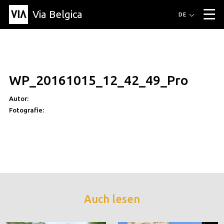
Via Belgica
Routen
DE
▼
Fahrradrouten
Wanderwege
Hörrouten
Veranstaltungen
Blog
▼
WP_20161015_12_42_49_Pro
Freunde
Bildung
Rezept
Artikel
Über Via Belgica
▼
Autor:
Über Via Belgica
Der Reiseführer
Ausbildung
Forschung
Freunde
Organisation
▼
Fotografie:
Gemeinden
Kontakt
Presse
Auch lesen