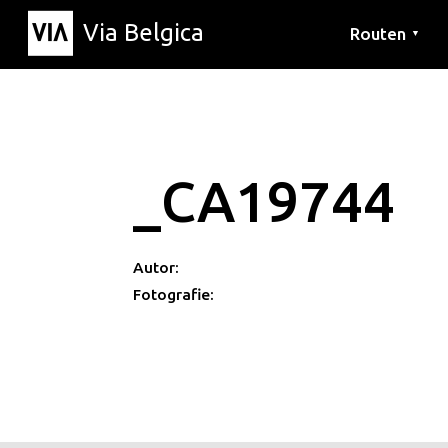
Via Belgica
Routen
▼
Hörrouten
Wanderwege
Fahrradrouten
_CA19744
Autor:
Fotografie: