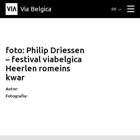
Via Belgica
Routen
DE
▼
Fahrradrouten
Wanderwege
Hörrouten
Veranstaltungen
Blog
▼
foto: Philip Driessen
Freunde
Bildung
Rezept
Artikel
Über Via Belgica
▼
– festival viabelgica
Über Via Belgica
Der Reiseführer
Ausbildung
Forschung
Freunde
Heerlen romeins
Organisation
▼
kwar
Gemeinden
Kontakt
Presse
Autor:
Fotografie: