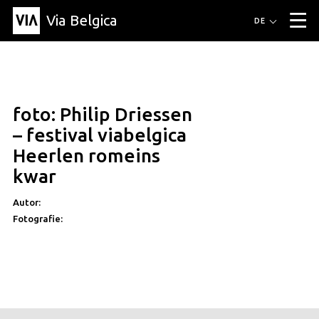
Via Belgica
Routen
DE
▼
Fahrradrouten
Wanderwege
Hörrouten
Veranstaltungen
Blog
▼
foto: Philip Driessen
Freunde
Bildung
Rezept
Artikel
Über Via Belgica
▼
– festival viabelgica
Über Via Belgica
Der Reiseführer
Ausbildung
Forschung
Freunde
Heerlen romeins
Organisation
▼
kwar
Gemeinden
Kontakt
Presse
Autor:
Fotografie: