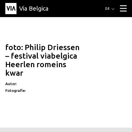
Via Belgica
Routen
DE
▼
Fahrradrouten
Wanderwege
Hörrouten
Veranstaltungen
Blog
▼
foto: Philip Driessen
Freunde
Bildung
Rezept
Artikel
Über Via Belgica
▼
– festival viabelgica
Über Via Belgica
Der Reiseführer
Ausbildung
Forschung
Freunde
Heerlen romeins
Organisation
▼
kwar
Gemeinden
Kontakt
Presse
Autor:
Fotografie: