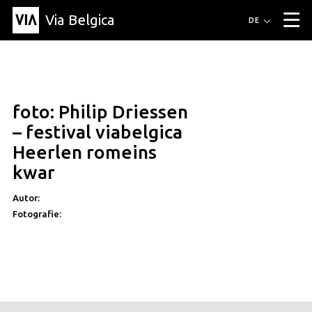
Via Belgica
Routen
DE
▼
Fahrradrouten
Wanderwege
Hörrouten
Veranstaltungen
Blog
▼
foto: Philip Driessen
Freunde
Bildung
Rezept
Artikel
Über Via Belgica
▼
– festival viabelgica
Über Via Belgica
Der Reiseführer
Ausbildung
Forschung
Freunde
Heerlen romeins
Organisation
▼
kwar
Gemeinden
Kontakt
Presse
Autor:
Fotografie: