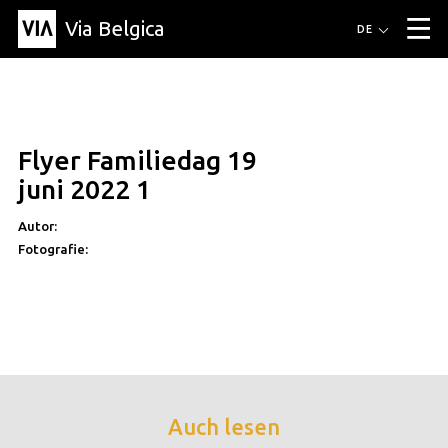
Via Belgica
Routen
DE
▼
Fahrradrouten
Wanderwege
Hörrouten
Veranstaltungen
Blog
▼
Flyer Familiedag 19
Freunde
Bildung
Rezept
Artikel
Über Via Belgica
▼
juni 2022 1
Über Via Belgica
Der Reiseführer
Ausbildung
Forschung
Freunde
Organisation
▼
Autor:
Fotografie:
Gemeinden
Kontakt
Presse
Auch lesen