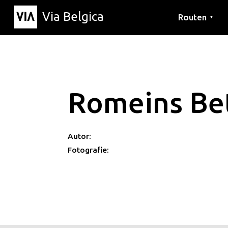
Via Belgica
Routen
▼
Hörrouten
Wanderwege
Fahrradrouten
Romeins Be
Autor:
Fotografie: