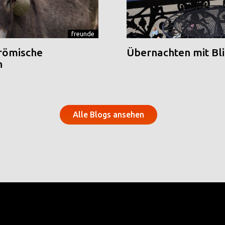
freunde
 römische
Übernachten mit Blic
n
Alle Blogs ansehen