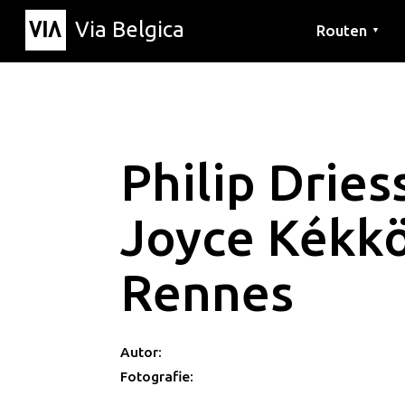
Via Belgica
Routen
▼
Hörrouten
Wanderwege
Fahrradrouten
Philip Dries
Joyce Kékk
Rennes
Autor:
Fotografie: