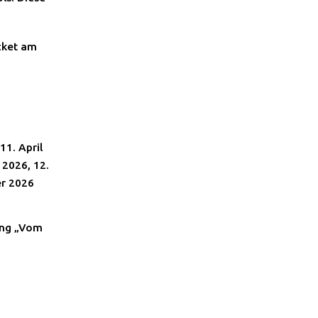
cket am
1. April
 2026, 12.
er 2026
lung „Vom