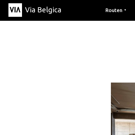
Via Belgica
Routen
▼
Hörrouten
Wanderwege
Fahrradrouten