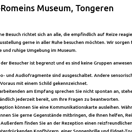
-Romeins Museum, Tongeren
e Besuch richtet sich an alle, die empfindlich auf Reize reagi
usstellung gerne in aller Ruhe besuchen möchten. Wir sorgen 
 und ruhige Umgebung im Museum.
 der Besucher ist begrenzt und es sind keine Gruppen anwesen
eo- und Audiofragmente sind ausgeschaltet. Andere sensorisc
Voraus mit einem Schild gekennzeichnet.
arbeitenden am Empfang sprechen Sie nicht spontan an, steh
ändlich jederzeit bereit, um Ihre Fragen zu beantworten.
eption können Sie eine Kommunikationskarte ausleihen. Währ
nnen Sie gerne Gegenstände mitbringen, die Ihnen helfen, Re
. Außerdem finden Sie an der Rezeption einen reizfreundliche
terdrückenden Kopfhörern, einer Sonnenbrille und Fidget-Too