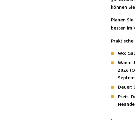
können Sie
Planen Sie
besten im V
Praktische
Wo: Ga
Wann: J
2026 (Os
Septemb
Dauer: 
Preis: 
Neander
.