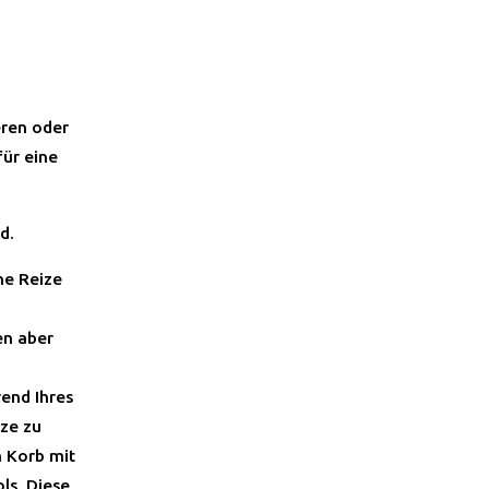
eren oder
für eine
d.
he Reize
en aber
end Ihres
ize zu
n Korb mit
ls. Diese