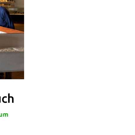
uch
eum