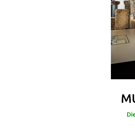
MU
Di