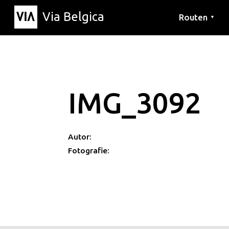
Via Belgica
Routen
▼
Hörrouten
Wanderwege
Fahrradrouten
IMG_3092
Autor:
Fotografie: