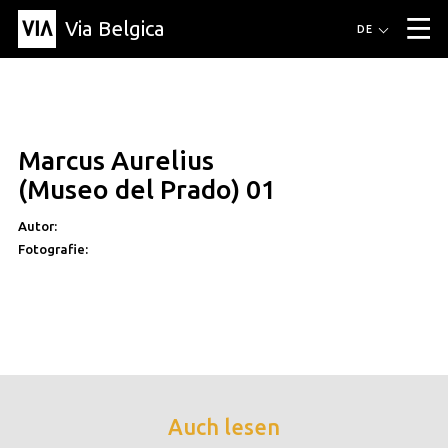
Via Belgica
Routen
DE
▼
Fahrradrouten
Wanderwege
Hörrouten
Veranstaltungen
Blog
▼
Marcus Aurelius
Freunde
Bildung
Rezept
Artikel
Über Via Belgica
▼
(Museo del Prado) 01
Über Via Belgica
Der Reiseführer
Ausbildung
Forschung
Freunde
Organisation
▼
Autor:
Fotografie:
Gemeinden
Kontakt
Presse
Auch lesen