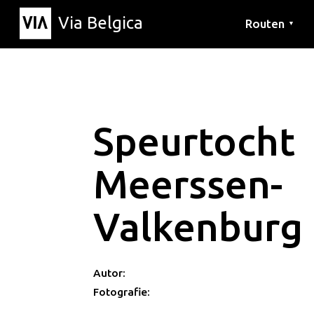
Via Belgica
Routen
▼
Hörrouten
Wanderwege
Fahrradrouten
Speurtocht
Meerssen-
Valkenburg
Autor:
Fotografie: