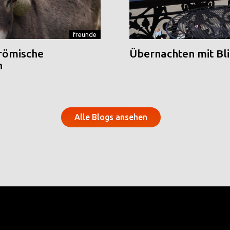
freunde
 römische
Übernachten mit Blic
n
Alle Blogs ansehen