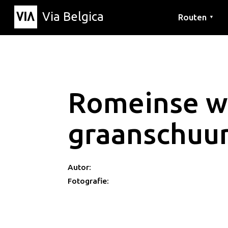
Via Belgica
Routen
▼
Hörrouten
Wanderwege
Fahrradrouten
Romeinse w
graanschuu
Autor:
Fotografie: