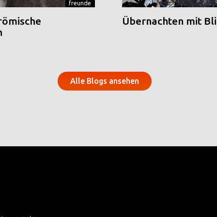
freunde
 römische
Übernachten mit Blic
n
Alle Blogs ansehen