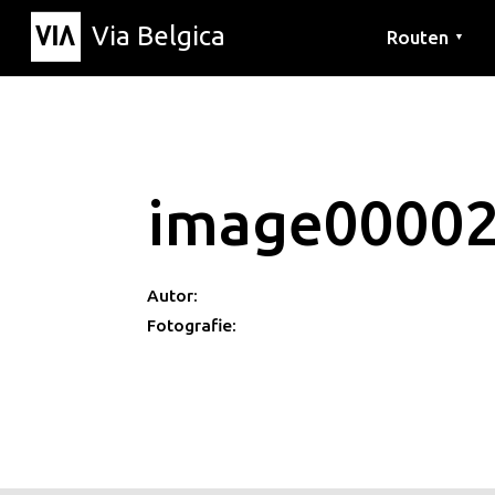
Via Belgica
Routen
▼
Hörrouten
Wanderwege
Fahrradrouten
image0000
Autor:
Fotografie: