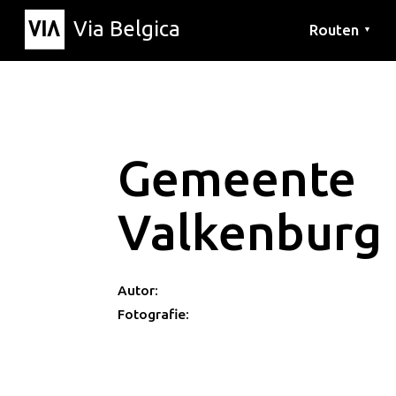
Via Belgica
Routen
▼
Hörrouten
Wanderwege
Fahrradrouten
Gemeente
Valkenburg
Autor:
Fotografie: