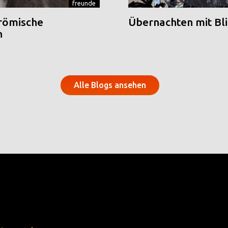
freunde
 römische
Übernachten mit Blic
n
Alle Blogs ansehen