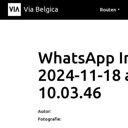
Via Belgica
Routen
▼
Hörrouten
Wanderwege
Fahrradrouten
WhatsApp 
2024-11-18 
10.03.46
Autor:
Fotografie: