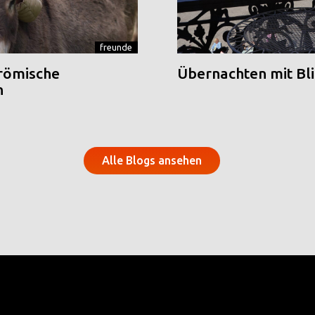
freunde
 römische
Übernachten mit Blic
n
Alle Blogs ansehen