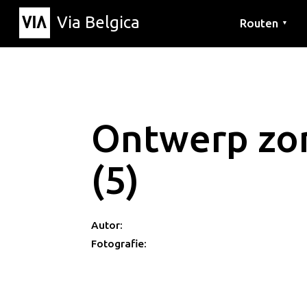
Via Belgica
Routen
▼
Hörrouten
Wanderwege
Fahrradrouten
Ontwerp zon
(5)
Autor:
Fotografie: