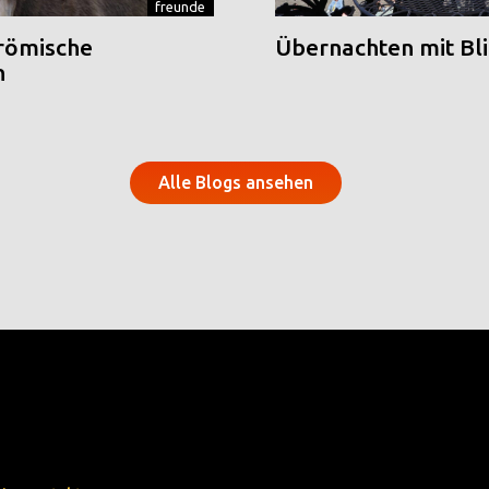
freunde
 römische
Übernachten mit Blic
n
Alle Blogs ansehen