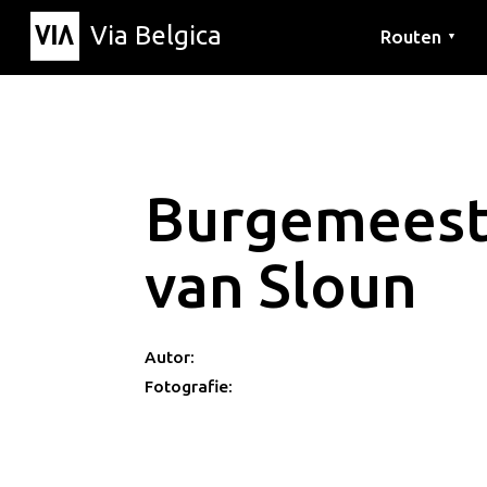
Via Belgica
Routen
▼
Hörrouten
Wanderwege
Fahrradrouten
Burgemeest
van Sloun
Autor:
Fotografie: