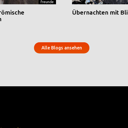
freunde
 römische
Übernachten mit Blic
n
Alle Blogs ansehen