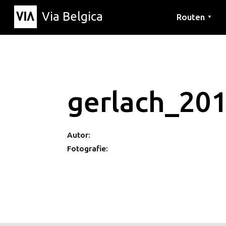
Via Belgica
Routen
▼
Hörrouten
Wanderwege
Fahrradrouten
gerlach_20
Autor:
Fotografie: