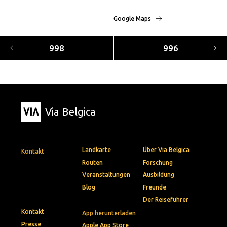
Google Maps
998
996
Via Belgica
Landkarte
Über Via Belgica
Kontakt
Routen
Forschung
Veranstaltungen
Ausbildung
Blog
Freunde
Der Reiseführer
Kontakt
App herunterladen
Presse
Apple App Store