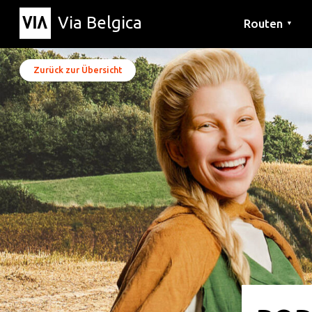
Via Belgica
Routen
▼
Hörrouten
Wanderwege
Fahrradrouten
Zurück zur Übersicht