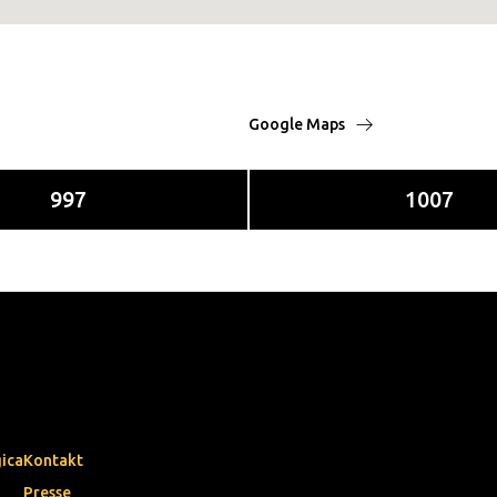
Google Maps
997
1007
gica
Kontakt
Presse