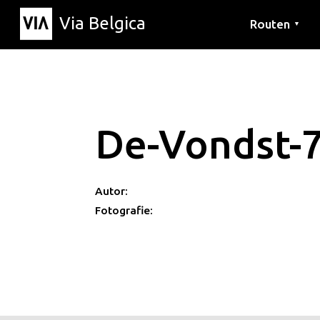
Via Belgica
Routen
▼
Hörrouten
Wanderwege
Fahrradrouten
De-Vondst-
Autor:
Fotografie: